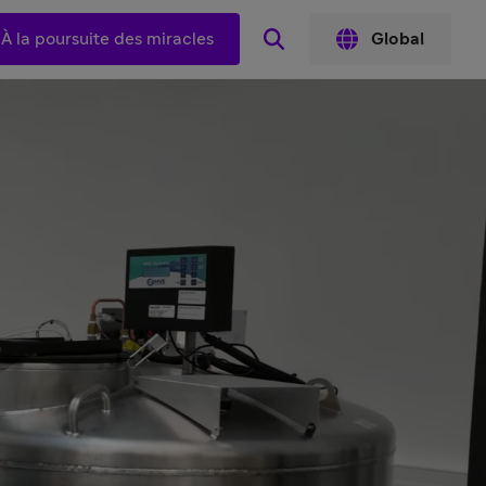
À la poursuite des miracles
Global