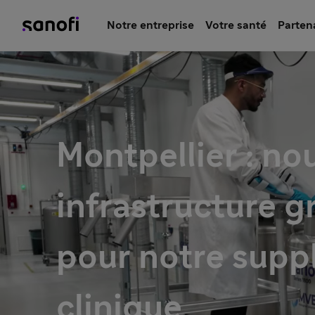
Notre entreprise
Votre santé
Parten
Montpellier : no
infrastructure g
pour notre supp
clinique