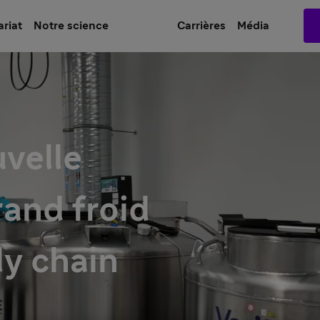
ariat
Notre science
Carrières
Média
uvelle
rand froid
ly chain