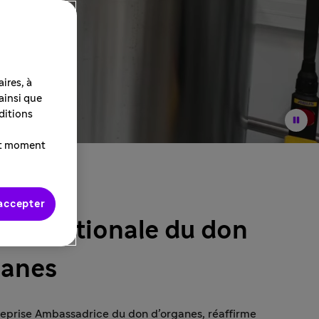
ires, à
 ainsi que
ditions
ut moment
accepter
née nationale du don
ganes
reprise Ambassadrice du don d’organes, réaffirme