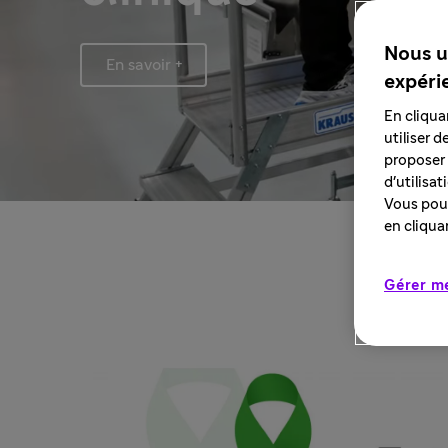
Nous u
En savoir +
expéri
En cliqua
utiliser 
proposer 
d'utilisa
Vous pouv
en cliqua
Gérer m