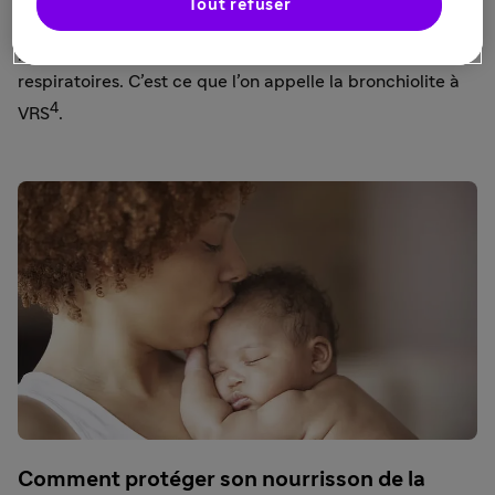
aux poumons des nourrissons, les exposant au risque
Tout refuser
d'infections potentiellement graves des voies
respiratoires inférieures, engendrant des difficultés
respiratoires. C’est ce que l’on appelle la bronchiolite à
4
VRS
.
Comment protéger son nourrisson de la