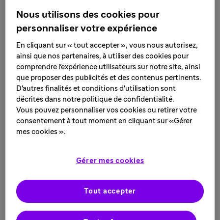
Nous utilisons des cookies pour
La majorité des cas de bronchiolite (50 à 80%) pris en
personnaliser votre expérience
charge à l’hôpital est causée par le virus respiratoire
2
syncytial (VRS)
. Cette infection respiratoire touche
En cliquant sur « tout accepter », vous nous autorisez,
ainsi que nos partenaires, à utiliser des cookies pour
3
particulièrement les jeunes enfants
.
comprendre l’expérience utilisateurs sur notre site, ainsi
que proposer des publicités et des contenus pertinents.
Le VRS est un virus répandu circulant pendant la saison
D'autres finalités et conditions d'utilisation sont
1
hivernale, généralement entre octobre et mars
. Comme
décrites dans notre politique de confidentialité.
la grippe ou le coronavirus SARS-CoV-2, le VRS est très
Vous pouvez personnaliser vos cookies ou retirer votre
contagieux et se transmet par la toux et les
consentement à tout moment en cliquant sur «Gérer
éternuements de personnes infectées. Le virus peut
mes cookies ».
également survivre sur les surfaces pendant plusieurs
heures (jouets, mouchoir, tétines, mobilier, téléphone, …)
Gérer mes cookies
4
ou être transmis par les mains
.
La majorité des bébés ayant contracté le VRS n’ont que
Tout accepter
des symptômes légers, souvent similaires à ceux d’un
rhume. Mais, dans certains cas, le VRS peut s'attaquer