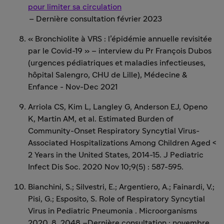
pour limiter sa circulation
– Dernière consultation février 2023
« Bronchiolite à VRS : l’épidémie annuelle revisitée
par le Covid-19 » – interview du Pr François Dubos
(urgences pédiatriques et maladies infectieuses,
hôpital Salengro, CHU de Lille), Médecine &
Enfance - Nov-Dec 2021
Arriola CS, Kim L, Langley G, Anderson EJ, Openo
K, Martin AM, et al. Estimated Burden of
Community-Onset Respiratory Syncytial Virus-
Associated Hospitalizations Among Children Aged <
2 Years in the United States, 2014-15. J Pediatric
Infect Dis Soc. 2020 Nov 10;9(5) : 587-595.
Bianchini, S.; Silvestri, E.; Argentiero, A.; Fainardi, V.;
Pisi, G.; Esposito, S. Role of Respiratory Syncytial
Virus in Pediatric Pneumonia . Microorganisms
2020, 8, 2048 –Dernière consultation : novembre