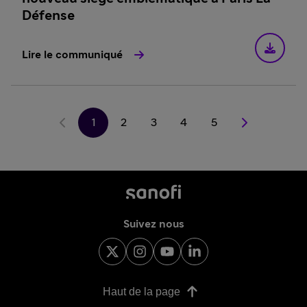
Défense
Lire le communiqué
1
2
3
4
5
Suivez nous
Haut de la page