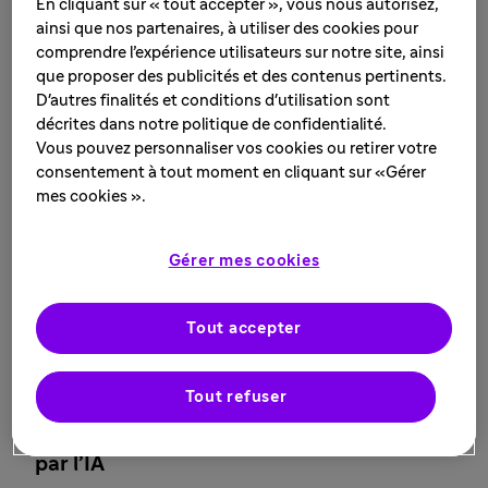
En cliquant sur « tout accepter », vous nous autorisez,
santé
ainsi que nos partenaires, à utiliser des cookies pour
Lire le communiqué
comprendre l’expérience utilisateurs sur notre site, ainsi
que proposer des publicités et des contenus pertinents.
D'autres finalités et conditions d'utilisation sont
décrites dans notre politique de confidentialité.
3 juin 2026
Vous pouvez personnaliser vos cookies ou retirer votre
consentement à tout moment en cliquant sur «Gérer
Sanofi fédère l’écosystème de santé pour
mes cookies ».
accélérer le diagnostic des maladies
rares en France : Biogen rejoint accelRare
Gérer mes cookies
Lire le communiqué
Tout accepter
31 mars 2026
Tout refuser
Sanofi s’associe à STATION F pour
accélérer l’innovation en santé portée
par l’IA