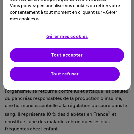
d’être anodine
Vous pouvez personnaliser vos cookies ou retirer votre
consentement à tout moment en cliquant sur «Gérer
1
Le diabète touche 4,3 millions de personnes en France
.
mes cookies ».
Derrière ce terme, deux maladies chroniques, évolutives
et complexes : le diabète de type 1 et le diabète de type
2. Si toutes deux sont caractérisées par un excès de
Gérer mes cookies
sucre persistant dans le sang, leurs causes sont très
différentes.
Tout accepter
Le diabète de type 1 (DT1) est une maladie auto-immune
.
Il se déclare en général très tôt chez l’enfant ou le jeune
Tout refuser
adulte, mais peut aussi être diagnostiqué plus
tardivement. Ici, le système immunitaire, censé protéger
l’organisme, se retourne contre lui et attaque les cellules
du pancréas responsables de la production d’insuline,
une hormone essentielle à la régulation du sucre dans le
2
sang. Il représente 10 % des diabètes en France
et
constitue l’une des maladies chroniques les plus
fréquentes chez l’enfant.