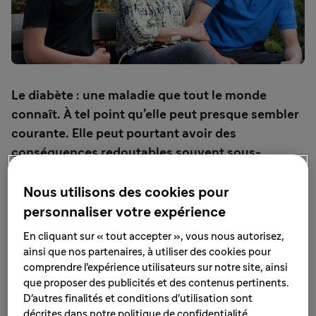
Le diabète : une maladie que tout le monde
connaît. À tel point qu’elle peut presque sembler
courante. Elle peut pourtant avoir des
conséquences redoutables souvent sous-
estimées, qui, si elles ne sont pas prises en
charge rapidement, peuvent conduire au coma.
Nous utilisons des cookies pour
On parle alors de coma diabétique. Mais de quoi
personnaliser votre expérience
s’agit-il exactement ? Quelle en est la cause ? Et
En cliquant sur « tout accepter », vous nous autorisez,
comment le prévenir ?
ainsi que nos partenaires, à utiliser des cookies pour
comprendre l’expérience utilisateurs sur notre site, ainsi
que proposer des publicités et des contenus pertinents.
Le diabète, une maladie loin
D'autres finalités et conditions d'utilisation sont
décrites dans notre politique de confidentialité.