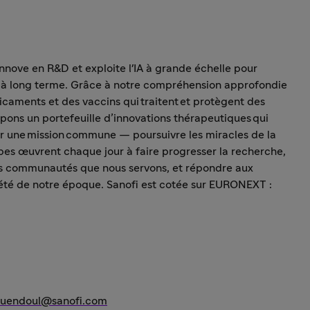
nnove en R&D et exploite l'IA à grande échelle pour
ce à long terme. Grâce à notre compréhension approfondie
aments et des vaccins qui traitent et protègent des
ons un portefeuille d’innovations thérapeutiques qui
par une mission commune — poursuivre les miracles de la
pes œuvrent chaque jour à faire progresser la recherche,
 les communautés que nous servons, et répondre aux
iété de notre époque. Sanofi est cotée sur EURONEXT :
guendoul@sanofi.com