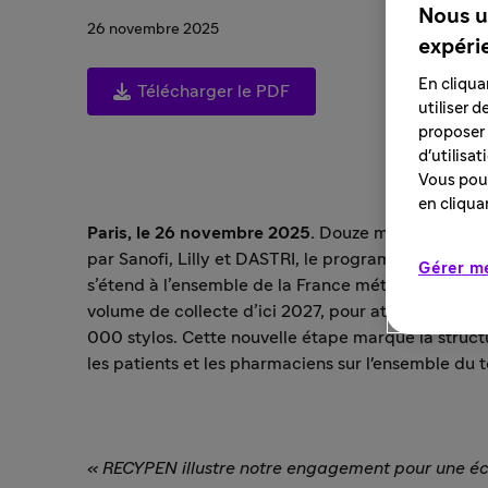
Nous u
26 novembre 2025
expéri
En cliqua
Télécharger le PDF
utiliser 
proposer 
d'utilisa
Vous pouv
en cliqua
Paris, le 26 novembre 2025.
Douze mois après son
par Sanofi, Lilly et DASTRI, le programme de colle
Gérer m
s’étend à l’ensemble de la France métropolitaine.
volume de collecte d’ici 2027, pour atteindre plus 
000 stylos. Cette nouvelle étape marque la structu
les patients et les pharmaciens sur l'ensemble du t
« RECYPEN illustre notre engagement pour une écon