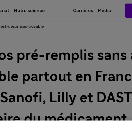
ariat
Notre science
Carrières
Média
c-est-desormais-possible
os pré-remplis sans a
ble partout en Fran
Sanofi, Lilly et DAS
laire du médicament