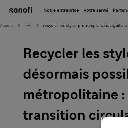
Notre entreprise
Votre santé
Parten
Accueil
recycler-les-stylos-pre-remplis-sans-aiguille-
Recycler les styl
désormais possi
métropolitaine : 
transition circu