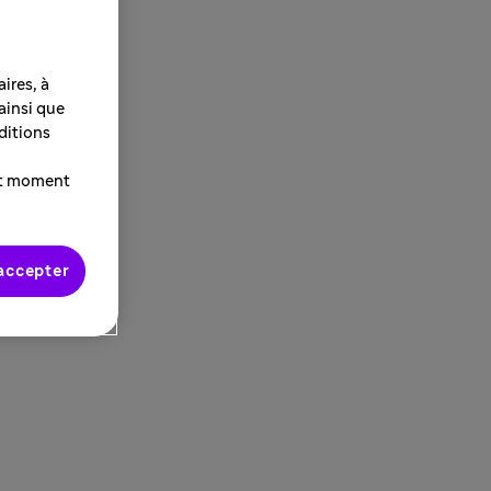
ires, à
 ainsi que
ditions
ut moment
accepter