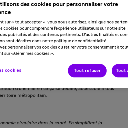
tilisons des cookies pour personnaliser votre
ence
nt sur « tout accepter », vous nous autorisez, ainsi que nos partena
des cookies pour comprendre l’expérience utilisateurs sur notre site,
des publicités et des contenus pertinents. D'autres finalités et con
tion sont décrites dans notre politique de confidentialité.
ez personnaliser vos cookies ou retirer votre consentement à to
nt sur «Gérer mes cookies ».
 lancement, RECYPEN change d’échelle : initié en 2024
cte et de recyclage des stylos pré-remplis sans aiguille
es cookies
Tout refuser
Tout 
 Désormais, RECYPEN ambitionne de multiplier par dix le
de 10 tonnes de dispositifs collectés, soit plus de 420
ration d'une filière française dédiée, accessible à tous
erritoire métropolitain.
omie circulaire dans la santé. En simplifiant la