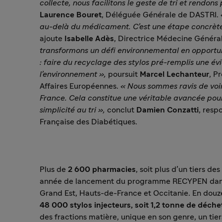
collecte, nous facilitons le geste de tri et rendon
Laurence Bouret
, Déléguée Générale de DASTRI.
au-delà du médicament. C’est une étape concrète
ajoute
Isabelle Adè
s
, Directrice Médecine Généra
transformons un défi environnemental en opportuni
: faire du recyclage des stylos pré-remplis une é
l’environnement »,
poursuit
Marcel Lechanteur
, P
Affaires Européennes.
« Nous sommes ravis de voi
France. Cela constitue une véritable avancée pour
simplicité au tri »,
conclut
Damien Conzatti
, resp
Française des Diabétiques.
Plus de
2 600 pharmacies
, soit plus d’un tiers d
année de lancement du programme RECYPEN dans l
Grand Est, Hauts-de-France et Occitanie. En douz
48 000 stylos injecteurs, soit 1,2 tonne de déche
des fractions matière, unique en son genre, un tier