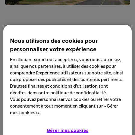
Notre site de Tours au cœur de
la souveraineté sanitaire de la
Nous utilisons des cookies pour
France
personnaliser votre expérience
En cliquant sur « tout accepter », vous nous autorisez,
Construite en 1967, notre unité de production
ainsi que nos partenaires, à utiliser des cookies pour
pharmaceutique de Tours est l’une des premières
comprendre l’expérience utilisateurs sur notre site, ainsi
entreprises industrielles du département d’Indre-et-
que proposer des publicités et des contenus pertinents.
Loire.
D'autres finalités et conditions d'utilisation sont
décrites dans notre politique de confidentialité.
Avec plus de 300 salariés, notre site assure la
Vous pouvez personnaliser vos cookies ou retirer votre
fabrication et le conditionnement de traitements sous
consentement à tout moment en cliquant sur «Gérer
forme solide orale, avec une expertise reconnue dans les
mes cookies ».
procédés complexes pour les formes à libération
prolongée telles que les micro-granules, les comprimés
Gérer mes cookies
multicouches, les comprimés à enrobage organique.