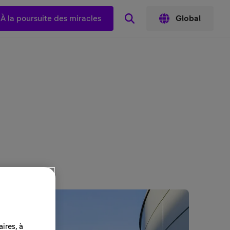
À la poursuite des miracles
Global
ires, à