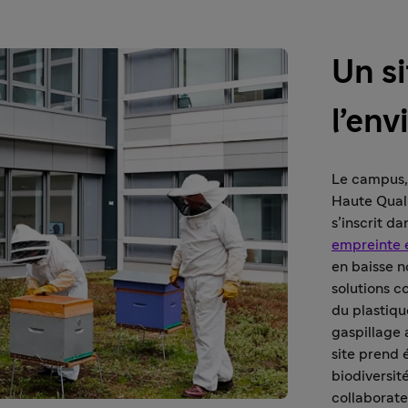
Un s
l’en
Le campus, 
Haute Qual
s’inscrit d
empreinte 
en baisse n
solutions c
du plastiqu
gaspillage 
site prend 
biodiversi
collaborate