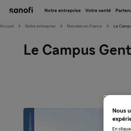
Notre entreprise
Votre santé
Parten
Accueil
Notre entreprise
Nos sites en France
Le Campu
Le Campus Genti
Nous u
expéri
En cliqua