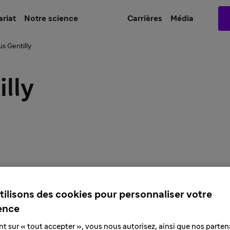
ariat
Notre science
Carrières
Média
s Gentilly
lly
tilisons des cookies pour personnaliser votre
ence
nt sur « tout accepter », vous nous autorisez, ainsi que nos partena