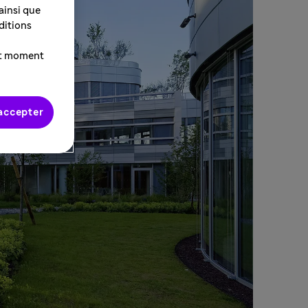
 ainsi que
ditions
ut moment
accepter