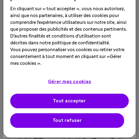
Notre plateforme de Vitry-sur-Seine est spécialisée dans
En cliquant sur « tout accepter », vous nous autorisez,
la recherche et la production de molécules innovantes
ainsi que nos partenaires, à utiliser des cookies pour
issues des biotechnologies.
comprendre l’expérience utilisateurs sur notre site, ainsi
que proposer des publicités et des contenus pertinents.
Le site rassemble plus de 2 000 collaborateurs : des
D'autres finalités et conditions d'utilisation sont
chercheurs en immuno-inflammation et immuno-
décrites dans notre politique de confidentialité.
oncologie, des biologistes, des chimistes, des
Vous pouvez personnaliser vos cookies ou retirer votre
pharmacologues, des analystes scientifiques, des data
consentement à tout moment en cliquant sur «Gérer
scientists, des galénistes, des toxicologues, des experts
mes cookies ».
qualité, des ingénieurs et des opérateurs de
production…, cumulant des expertises dans des
Gérer mes cookies
domaines extrêmement pointus tels que l’imagerie in
vivo, l’anatomo-pathologie, la micro-fluidique, la
biologie structurale ou encore la culture cellulaire.
Tout accepter
Depuis 2020, le site de Vitry-sur-Seine fait partie des 75
vitrines de l’Industrie du Futur labellisées par l’Alliance
Tout refuser
Industrie du Futur. Le site est également reconnu par les
autorités de santé du monde entier pour la Qualité de