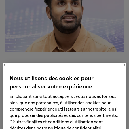
e
Top départ le 20 mars de la 5
édition de Place
d’Avenir, notre programme de recrutement qui
Nous utilisons des cookies pour
soutient l'employabilité des jeunes, en allant à
personnaliser votre expérience
leur rencontre partout en France. Plus de 1 000
En cliquant sur « tout accepter », vous nous autorisez,
contrats d’alternance et de stage à pourvoir !
ainsi que nos partenaires, à utiliser des cookies pour
comprendre l’expérience utilisateurs sur notre site, ainsi
Participer à Place d’Avenir 2025
que proposer des publicités et des contenus pertinents.
D'autres finalités et conditions d'utilisation sont
pour décrocher une alternance
décrites dans notre politique de confidentialité.