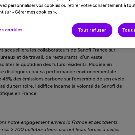
ez personnaliser vos cookies ou retirer votre consentement à to
nt sur «Gérer mes cookies ».
implantation du nouveau siège de ses activités françaises
roposer un environnement de travail d’excellence aux
es cookies
Tout refuser
Tout 
d semestre 2027.
 accueillera les collaborateurs de Sanofi France sur
reaux et de travail, de restaurants, d’un vaste
iliter le quotidien des futurs résidents. Modèle en
 se distinguera par sa performance environnementale
e 45% des émissions carbone sur l'ensemble de son cycle
é du territoire, l’édifice incarne la volonté de Sanofi de
tifique en France.
ons notre engagement envers la France et ses talents.
 nos 2 700 collaborateurs uniront leurs forces à celles