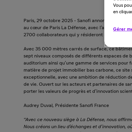
Vous pouv
en cliqua
Paris, 29 octobre 2025 -
Sanofi annonce ce jour l’
au cœur de Paris La Défense, avec l’ambition
de p
Gérer m
2700 collaborateurs qui y résideront dès
le secon
Avec 35 000 mètres carrés de surface, ce bâtiment
sept niveaux composés de différents espaces de bu
auditorium ainsi qu’une gamme de services pour fac
matière de projet
immobilier bas carbone, ce site
exceptionnelle, avec une ambition de réduction d
de vie.
Ouvert sur les
acteurs et partenaires de sant
porter les valeurs de progrès et d’innovation scien
Audrey Duval
,
Présidente Sanofi France
“Avec ce nouveau siège à La Défense, nous affirm
Nous créons un lieu d’échanges et d’innovation, où