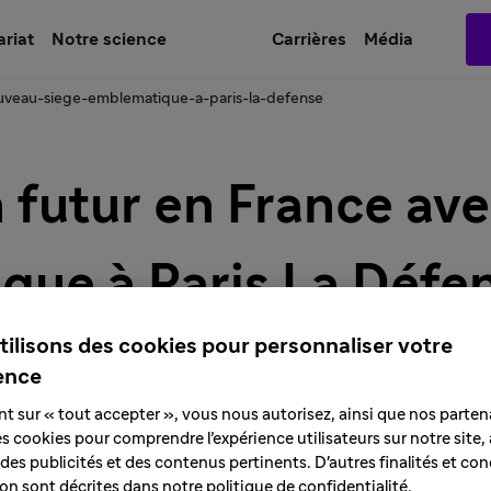
ariat
Notre science
Carrières
Média
uveau-siege-emblematique-a-paris-la-defense
n futur en France av
que à Paris La Défe
tilisons des cookies pour personnaliser votre
ence
nt sur « tout accepter », vous nous autorisez, ainsi que nos partena
des cookies pour comprendre l’expérience utilisateurs sur notre site,
des publicités et des contenus pertinents. D'autres finalités et con
tion sont décrites dans notre politique de confidentialité.