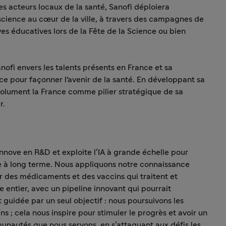
es acteurs locaux de la santé, Sanofi déploiera
a science au cœur de la ville, à travers des campagnes de
es éducatives lors de la Fête de la Science ou bien
nofi envers les talents présents en France et sa
nce pour façonner l'avenir de la santé. En développant sa
solument la France comme pilier stratégique de sa
r.
nnove en R&D et exploite l’IA à grande échelle pour
nce à long terme. Nous appliquons notre connaissance
 des médicaments et des vaccins qui traitent et
 entier, avec un pipeline innovant qui pourrait
t guidée par un seul objectif : nous poursuivons les
ns ; cela nous inspire pour stimuler le progrès et avoir un
munautés que nous servons, en s’attaquant aux défis les