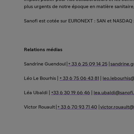
plus urgents de notre époque en matière sanitaire,
Sanofi est cotée sur EURONEXT : SAN et NASDAQ
Relations médias
Sandrine Guendoul
|
+ 33 6 25 09 14 25
|
sandrine.
Léo Le Bourhis
|
+ 33 6 75 06 43 81
|
leo.lebourhis
Léa Ubaldi
|
+33 6 30 19 66 46
|
lea.ubaldi@sanof
Victor Rouault
|
+ 33 6 70 93 71 40
|
victor.rouault