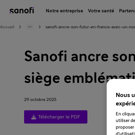
Notre entreprise
Votre santé
Parten
Accueil
sanofi-ancre-son-futur-en-france-avec-un-no
Sanofi ancre so
siège emblémati
Nous u
29 octobre 2025
expéri
En cliqua
Télécharger le PDF
utiliser 
proposer 
d'utilisa