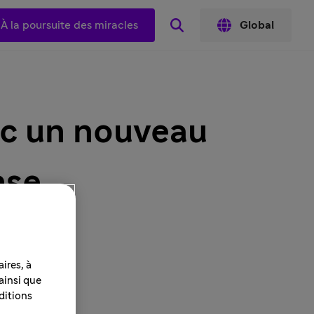
À la poursuite des miracles
Global
ec un nouveau
nse
ires, à
 ainsi que
ditions