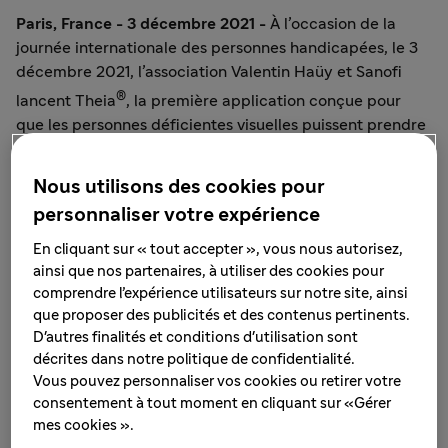
Paris, France - 3 décembre 2021 -
À l’occasion de la
journée internationale des personnes handicapées, le 3
décembre 2021, l’association Valentin Haüy et Sanofi
®
lancent Theia
, la première application conçue pour
que les personnes déficientes visuelles puissent prendre
leurs médicaments avec plus d’autonomie et de sécurité.
Nous utilisons des cookies pour
Une appli gratuite et simple d’utilisation pour sécuriser
la prise de médicaments par des personnes déficientes
personnaliser votre expérience
visuelles
En cliquant sur « tout accepter », vous nous autorisez,
ainsi que nos partenaires, à utiliser des cookies pour
En France, environ 1 700 000 personnes sont
comprendre l’expérience utilisateurs sur notre site, ainsi
1
malvoyantes et 65 000 sont atteintes de cécité
, dont
que proposer des publicités et des contenus pertinents.
seulement 12% savent lire le braille. De ce fait, la
D'autres finalités et conditions d'utilisation sont
sécurité de ces personnes lors de la prise de
décrites dans notre politique de confidentialité.
médicaments est un véritable enjeu de santé publique.
Vous pouvez personnaliser vos cookies ou retirer votre
Pour y répondre, Sanofi et l’association Valentin Haüy
consentement à tout moment en cliquant sur «Gérer
mes cookies ».
®
ont développé Theia
, une application mobile gratuite -