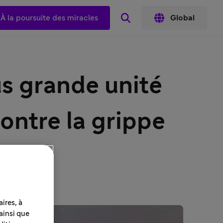
À la poursuite des miracles
Global
us grande unité
ontre la grippe
ires, à
 ainsi que