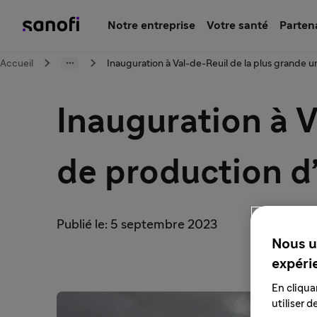
Notre entreprise
Votre santé
Parten
Accueil
Inauguration à Val-de-Reuil de la plus grande 
Inauguration à V
de production d’
Publié le: 5 septembre 2023
Nous u
expéri
En cliqua
utiliser 